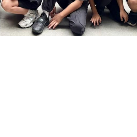
p di Infinity Hall. Di waktu yang sama, siswa di kelas memulai
lm pendek, dan berdiskusi tentang arti kepahlawanan dalam
mainan. Titik-titik aktivitas tersebar di berbagai sudut:
. Ada yang serius menyusun puzzle, ada yang tertawa karena