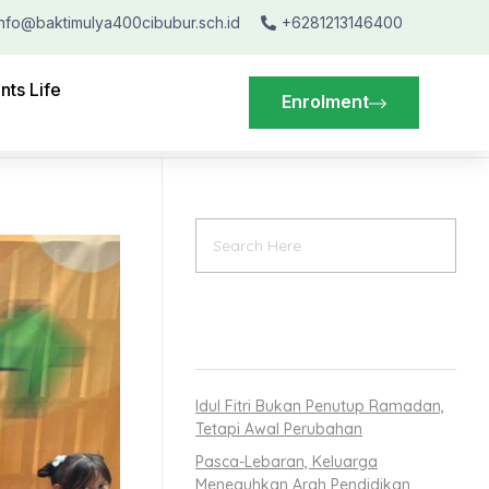
info@baktimulya400cibubur.sch.id
+6281213146400
nts Life
Enrolment
RECENT POSTS
Idul Fitri Bukan Penutup Ramadan,
Tetapi Awal Perubahan
Pasca-Lebaran, Keluarga
Meneguhkan Arah Pendidikan