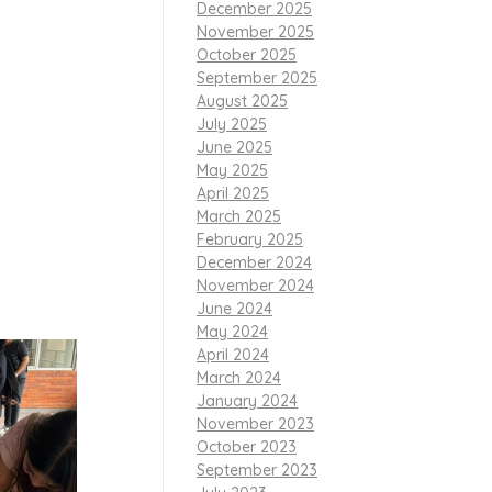
December 2025
November 2025
October 2025
September 2025
 orang tua
August 2025
ra parents
July 2025
besar:
“My
June 2025
May 2025
April 2025
tan, keluarga
March 2025
han.” Kegiatan
February 2025
December 2024
gkan.
November 2024
June 2024
May 2024
April 2024
March 2024
January 2024
November 2023
October 2023
September 2023