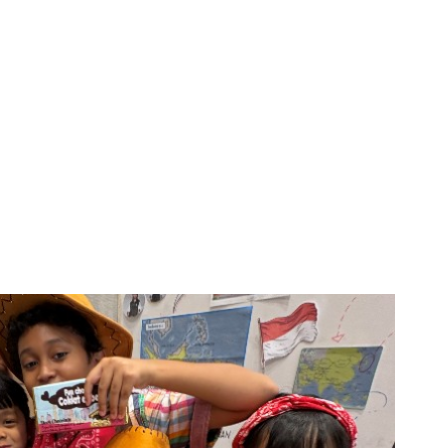
i bahwa ketika keluarga dan sekolah bergandengan tangan, ni
laman nyata yang dirasakan anak-anak.
kti Mulya 400 Cibubur kembali menegaskan komitmennya: mem
ganya—karena di dalam keluargalah pahlawan sejati bermula.