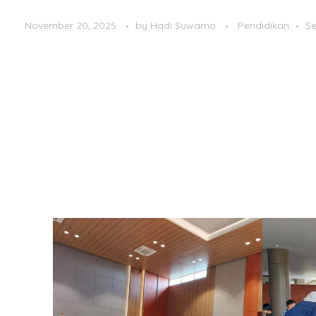
November 20, 2025
by
Hadi Suwarno
Pendidikan
Se
Di Sekolah Bakti Mulya 400 Cibubur, suasana pagi Kamis
berdatangan dengan menggandeng anaknya yang tamp
untuk melakukan registrasi. Di hari itu, sekolah menye
Family is My Hero.”
Tema itu dipilih bukan tanpa alasan. Menurut
Slamet Su
adalah “landasan pertama tempat nilai-nilai kepahlawa
ini, katanya, menjadi cara sekolah menghadirkan kemba
Ruang Belajar yang Menjadi Ruang Bermain