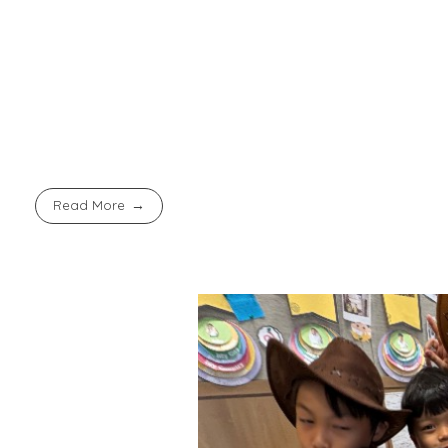
Heroes’ Day & Parents’ Workshop tahun ini menjadi bukt
kepahlawanan bukan sekadar slogan—melainkan penga
Dengan langkah kecil di pagi yang cerah, Sekolah Ba
generasi yang kuat, berkarakter, dan mencintai keluar
Read More