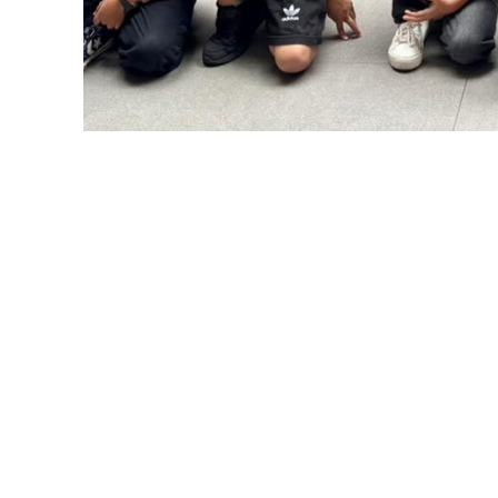
Setelah registrasi, para orang tua mengikuti sesi worksho
bertema pahlawan: membuat kartu ucapan, menonton fi
Menjelang pukul 09.30, sekolah berubah menjadi arena per
Puzzle Pahlawan
di depan Infinity Hall,
Guess the Hero
di Perpustakaan,
Sambung Lirik Bertema Heroisme
di Amphitheater,
Tebak Kata/Gambar
di Outdoor Playground,
Hero Message Relay
di Lapangan Basket,
Estafet Bola
di Lobby Utama.
Di setiap pos, orang tua dan anak membentuk tim kecil