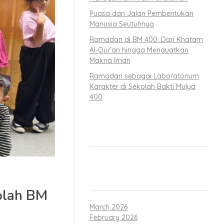
Puasa dan Jalan Pembentukan
Manusia Seutuhnya
Ramadan di BM 400: Dari Khatam
Al-Qur’an hingga Menguatkan
Makna Iman
Ramadan sebagai Laboratorium
Karakter di Sekolah Bakti Mulya
400
RECENT COMMENTS
ARCHIVES
olah BM
March 2026
February 2026