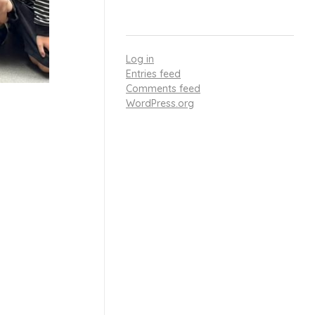
META
Log in
Entries feed
Comments feed
 aktivitas
WordPress.org
 keluarga.
 salah