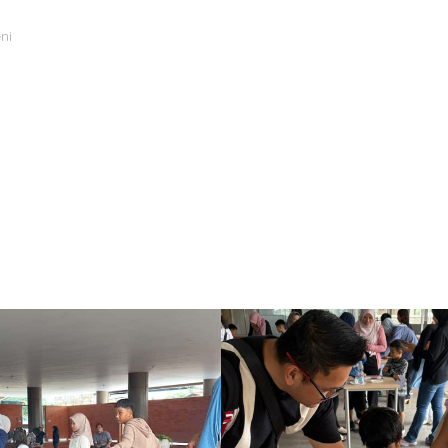
ni
, 20 November, mulai terasa berbeda sejak pukul 07.30. Para
ak antusias. Pintu
Infinity Hall
dibuka lebar, menyambut pa
lenggarakan
Heroes’ Day & Parents’ Workshop
dengan tema 
wanto
, Koordinator PYP yang juga menjadi narasumber kegia
nan tumbuh: keteladanan, keberanian, empati, dan ketanggu
li spirit itu dalam ruang yang hangat, ringan, dan menyenan