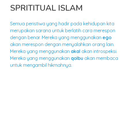
SPRITITUAL ISLAM
Semua peristiwa yang hadir pada kehidupan kita
merupakan sarana untuk berlatih cara merespon
dengan benar. Mereka yang menggunakan
ego
akan merespon dengan menyalahkan orang lain.
Mereka yang menggunakan
akal
akan introspeksi.
Mereka yang menggunakan
qolbu
akan membaca
untuk mengambil hikmahnya.
JAKARTA — Mengawali pembelajaran tahun 2023,
Sekolah Bakti Mulya 400 (BM 400) menggelar
Training dan Coaching untuk Guru bertema
Mengenal Dimensi Universal dan Spiritual Islam.
Kegiatan tersebut berlangsung dua hari pada
Rabu (4/1) dengan peserta guru TK, SMP dan SMA.
Selanjutnya hari Kamis (5/1) diikuti oleh seluruh