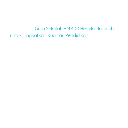
berkualitas
(product excellence
), cara menjalankan
kegiatan berkelas (
process excellence),
dan orang
yang menjalankan berkualitas (
people excellence).
Baca juga :
Guru Sekolah BM 400 Berpikir Tumbuh
untuk Tingkatkan Kualitas Pendidikan
Guna mencapai tiga pilar pelayanan prima, Irfan
menekankan pentingnya orientasi pada
pelanggan saat melaksanakan pekerjaan.
“Ketika mengerjakan sesuatu, jangan hanya fokus
pada pelaksanaan tugas, tetapi ingat juga pada
customer focus
yang membuat orang lain merasa
nyaman,” terangnya.
“Jika kita punya mindset di atas, kita akan jadi
individu kelas dunia,” tambahnya.
Dalam sesi terakhir, Irfan menjelaskan pentingnya