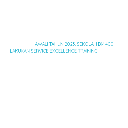
menggunakan
akal
akan introspeksi, evaluasi diri
lalu mencari penyebabnya. Mereka yang
menggunakan
qolbu
akan hening, berdiam untuk
mengambil hikmahnya,” papar Pardamean
Harahap.
Baca juga :
AWALI TAHUN 2023, SEKOLAH BM 400
LAKUKAN SERVICE EXCELLENCE TRAINING
Selanjutnya pada sesi kedua, Yusuf Daud, M.Ud.,
Ph.Dmelanjutkan kajian dengan materidengan
judul
Twenty Jewels of Holistic Timeless Learning
from The Man of God – Muhammad SAW.
Yusuf
Daud menguraikan bahwaRasulullah sejatinya
seorang guru atau pendidik sejati, sehingga
Rasulullah SAW juga dikenal sebagai
The Walking
Qur’an
.
Karena itu Yusuf Daud menyampaikan metode