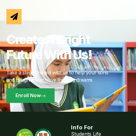
Create A Bright
Future With Us!
Take a step forward with us to help your sons
and daughters achieve their big dreams
Enroll Now
Info For
Students Life