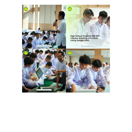
“Inilah cara baru kami mendidik anak-anak untuk
mengenali dirinya sendiri,” ujar Adi Sayono, salah
satu guru pembimbing proyek ini. “Kami tidak
hanya menilai hasil akhir, tapi juga bagaimana
mereka merangkai cerita, menginterpretasi