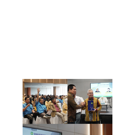
utuh, dari karakter hingga kesadaran spiritual.
Hal itu disampaikan cendekiawan Prof. Dr. Yudi
Latif, MA dalam diskusi panel bertajuk
“
Membangun Kurikulum Etika Lingkungan dan
Pembelajaran Mendalam Berbasis SDGs: Integrasi
Filsafat, Nilai Kebangsaan, dan Kebijakan
Berkelanjutan di Sekolah”
. yang digelar di Invinity
Hall Sekolah Bakti Mulya (BM) 400 Cibubur, Kamis
(10/7/2025) dan dihadiri oleh lebih dari 350 guru
dari Jakarta dan sekitarnya.