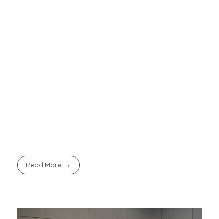
kembali pada akar. Ia menyebutkan tiga hubungan
penting dalam Islam: hablum minallah (relasi
dengan Tuhan), hablum minannas (dengan
manusia), dan hablum minal ‘alam (dengan alam).
“Ketiganya harus ada dalam sistem pendidikan
kita,” ujarnya.
Pendidikan, menurutnya, harus menumbuhkan
manusia yang tidak hanya cerdas, tapi juga
bijaksana dan peduli lingkungan.
Read More