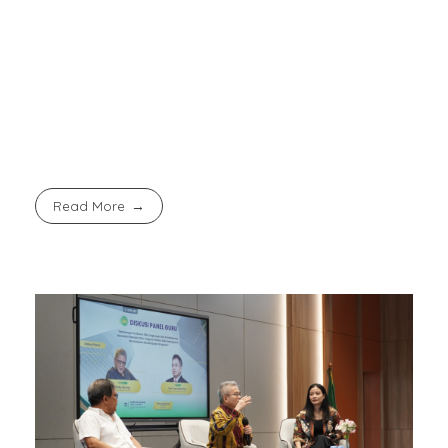
ini juga selaras dengan empat pilar pembelajaran
UNESCO:
learning to know, learning to do, learning
to be
, dan
learning to live together
. Portofolio
digital merangkum semuanya—dalam format yang
sesuai dengan zaman.
Read More