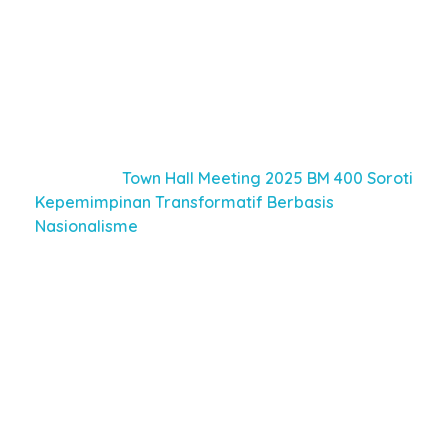
mengalami kehancuran ekologis seperti negara
Nauru — sebuah negara kecil di Pasifik yang
sempat kaya karena eksploitasi fosfat, namun kini
menjadi salah satu negara termiskin dan rusak
total akibat absennya etika ekologis dalam
kebijakan negaranya.
Baca juga :
Town Hall Meeting 2025 BM 400 Soroti
Kepemimpinan Transformatif Berbasis
Nasionalisme
“Kalau pemimpin kita hanya bermental dealer,
bukan leader, maka masa depan Indonesia bisa
gelap. Tanpa paradigma lingkungan,
pembangunan hanyalah ilusi,” pungkas Rocky.
BM 400 dan Pendidikan Etis
Bagi Rocky Gerung, hari itu bukan sekadar
undangan ceramah. Di panggung Invinity Hall, ia