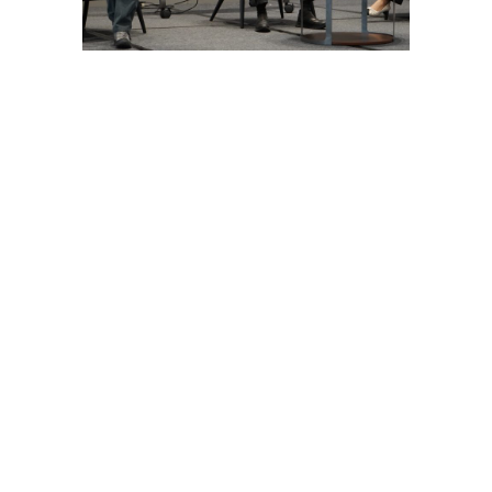
“Selama ini kita mengajarkan bahwa sungai
mengalir dari gunung ke laut. Tapi kini, mari ajarkan
bahwa setiap pohon adalah sungai vertikal. Ia
memompa air dari akar ke daun, menghasilkan
oksigen lewat fotosintesis. Maka menebang pohon
sama saja dengan memotong sungai,” tegas
Rocky, disimak antusias para pendidik yang
memadati ruangan.
Guru: Pilar Epistemik Bangsa yang Terlupakan
Diskusi juga menyoroti degradasi moral dunia
pendidikan saat ini. Rocky menyesalkan adanya
jarak antara idealisme founding fathers bangsa
dengan praktik pendidikan modern yang terseret
arus komersialisasi dan kecurangan akademik.