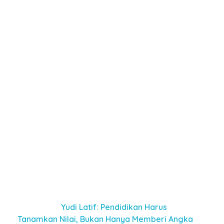
dan diakui.
“Portofolio digital ini adalah arsip hidup. Ia akan
terus berkembang seiring dengan perkembangan
diri siswa,” kata Iryanto Yosa, Kepala SMA BM400
Cibubur. “Mereka belajar menulis, merefleksi, menilai
diri sendiri, dan memperbaiki arah. Ini pelajaran
hidup yang tak ternilai.”
Dalam proses pembuatan portofolio ini, tidak
sedikit siswa yang terkejut melihat betapa luasnya
pengalaman mereka selama sekolah. Kegiatan
yang semula dianggap sepele—seperti menjadi MC
dalam acara kelas, mengikuti kegiatan sosial, atau
menulis opini di majalah sekolah—mendadak
terasa penting saat dituangkan dalam narasi
digital yang runut.
Baca juga :
Yudi Latif: Pendidikan Harus
Tanamkan Nilai, Bukan Hanya Memberi Angka