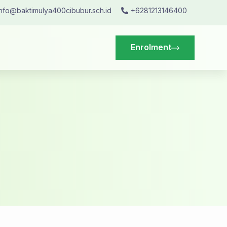
info@baktimulya400cibubur.sch.id
+6281213146400
Enrolment