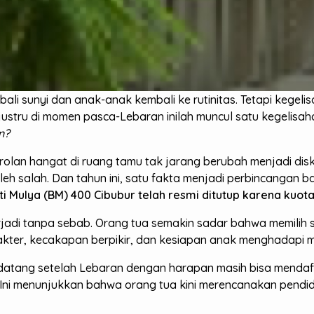
bali sunyi dan anak-anak kembali ke rutinitas. Tetapi kege
 justru di momen pasca-Lebaran inilah muncul satu kegelisa
n?
olan hangat di ruang tamu tak jarang berubah menjadi disku
oleh salah. Dan tahun ini, satu fakta menjadi perbincangan
 Mulya (BM) 400 Cibubur telah resmi ditutup karena kuota 
jadi tanpa sebab. Orang tua semakin sadar bahwa memilih se
akter, kecakapan berpikir, dan kesiapan anak menghadapi 
datang setelah Lebaran dengan harapan masih bisa menda
i menunjukkan bahwa orang tua kini merencanakan pendidik