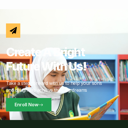
Create A Bright
Future With Us!
Take a step forward with us to help your sons
and daughters achieve their big dreams
Enroll Now