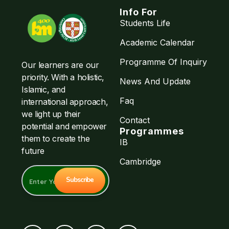
Info For
Students Life
Academic Calendar
Programme Of Inquiry
Our learners are our
priority. With a holistic,
News And Update
Islamic, and
Faq
international approach,
we light up their
Contact
potential and empower
Programmes
them to create the
IB
future
Cambridge