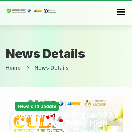
News Details
Home
News Details
News and Update
Sekolah Bakti Mulya 400
Cibubur dan Wako High
School Jepang Bangun