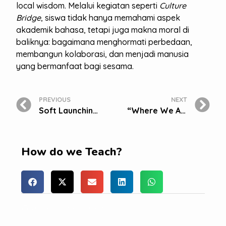
local wisdom. Melalui kegiatan seperti
Culture
Bridge
, siswa tidak hanya memahami aspek
akademik bahasa, tetapi juga makna moral di
baliknya: bagaimana menghormati perbedaan,
membangun kolaborasi, dan menjadi manusia
yang bermanfaat bagi sesama.
PREVIOUS
NEXT
Soft Launching Bakti Mulya 400 Depok
“Where We Are in Place and Time”, Menjelajah Dunia dari Ruang Kelas BM 400 Cibubur
How do we Teach?
Comments are closed.