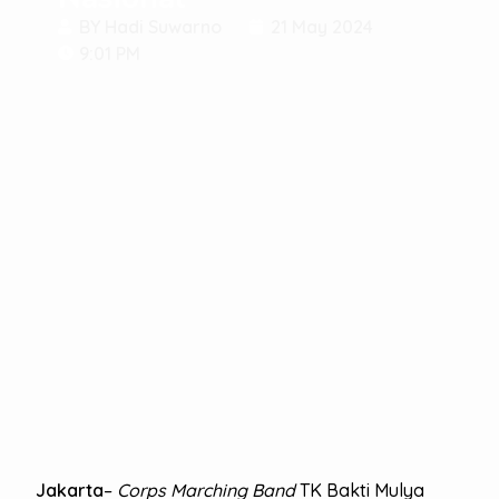
BY
Hadi Suwarno
21 May 2024
9:01 PM
Jakarta
–
Corps Marching Band
TK Bakti Mulya