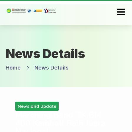
News Details
Home
News Details
News and Update
Marching Band TK BM
400 Kembali Raih Juara
Nasional