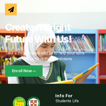
Create A Bright
Future With Us!
Take a step forward with us to help your sons
and daughters achieve their big dreams
Enroll Now
Info For
Students Life