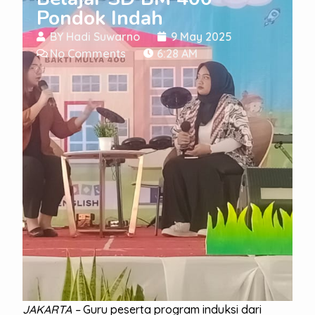
Pondok Indah
BY
Hadi Suwarno
9 May 2025
No Comments
6:28 AM
JAKARTA –
Guru peserta program induksi dari