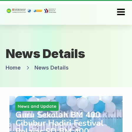
News Details
Home
News Details
News and Update
Guru Sekolah BM 400
Cibubur Hadiri Festival
Belajar SD BM 400