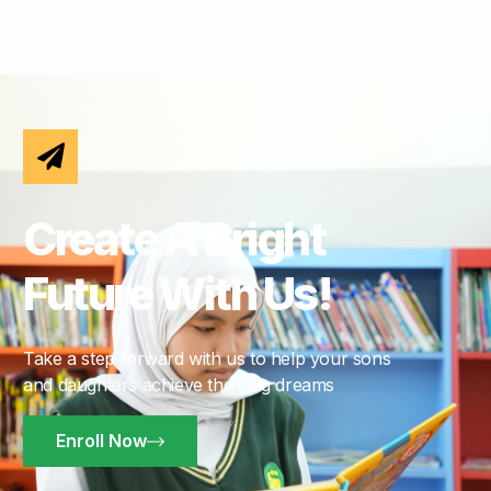
Create A Bright
Future With Us!
Take a step forward with us to help your sons
and daughters achieve their big dreams
Enroll Now