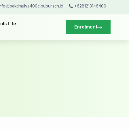
info@baktimulya400cibubur.sch.id
+6281213146400
nts Life
Enrolment