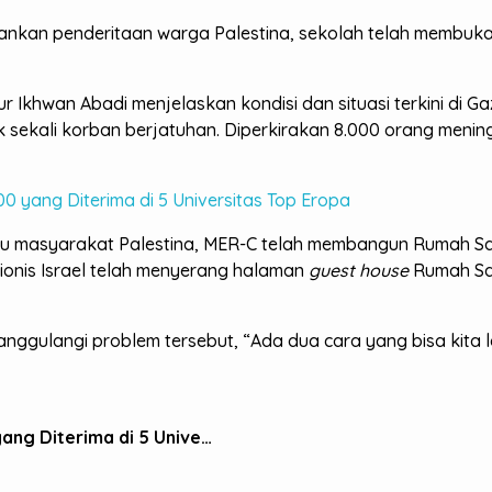
nkan penderitaan warga Palestina, sekolah telah membuka 
Ikhwan Abadi menjelaskan kondisi dan situasi terkini di Gaza
ak sekali korban berjatuhan. Diperkirakan 8.000 orang meni
0 yang Diterima di 5 Universitas Top Eropa
 masyarakat Palestina, MER-C telah membangun Rumah Sakit
ionis Israel telah menyerang halaman
guest house
Rumah Sak
gulangi problem tersebut, “Ada dua cara yang bisa kita l
Testimoni Widi, Alumnus Sekolah BM 400 yang Diterima di 5 Universitas Top Eropa