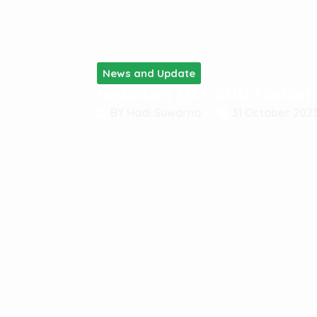
News and Update
Sekolah BM 400 Galang 
BY
Hadi Suwarno
31 October 202