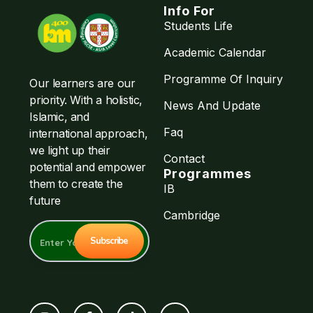
Info For
Students Life
Academic Calendar
Programme Of Inquiry
Our learners are our
priority. With a holistic,
News And Update
Islamic, and
Faq
international approach,
we light up their
Contact
potential and empower
Programmes
them to create the
IB
future
Cambridge