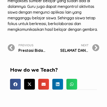
mengakses sumber belajar yang sudah ada di
dalamnya. Guru juga dapat mengontrol aktivitas
siswa dengan mengunci aplikasi lain yang
mengganggu belajar siswa. Sehingga siswa tetap
fokus untuk berkreasi, berkolaborasi dan
mengkomunikasikan hasil belajar dengan gembira.
PREVIOUS
NEXT
Prestasi Bidang Agama Islam Juara 1 dan 2 Ceramah / Da’i Tingkat Kota dan Jabodetabek
SELAMAT DAN SUKSES KELAS XII SMA BAKTI MULYA 400
How do we Teach?
Comments are closed.