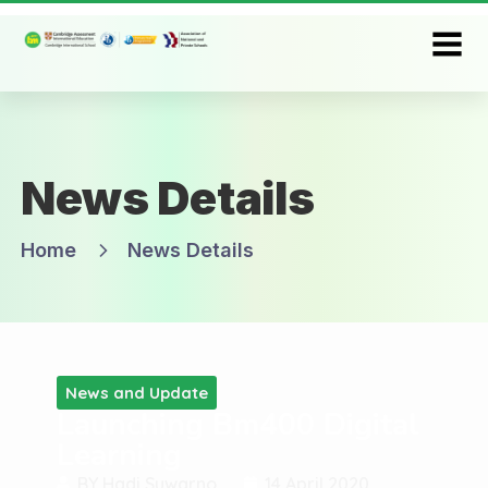
News Details
Home
News Details
News and Update
Launching Bm400 Digital
Learning
BY
Hadi Suwarno
14 April 2020