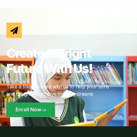
Create A Bright
Future With Us!
Take a step forward with us to help your sons
and daughters achieve their big dreams
Enroll Now