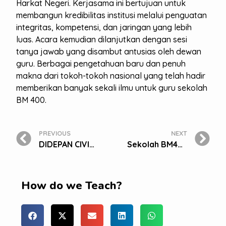
Harkat Negeri. Kerjasama ini bertujuan untuk
membangun kredibilitas institusi melalui penguatan
integritas, kompetensi, dan jaringan yang lebih
luas. Acara kemudian dilanjutkan dengan sesi
tanya jawab yang disambut antusias oleh dewan
guru. Berbagai pengetahuan baru dan penuh
makna dari tokoh-tokoh nasional yang telah hadir
memberikan banyak sekali ilmu untuk guru sekolah
BM 400.
PREVIOUS
NEXT
DIDEPAN CIVITAS BM 400, HAMDAN ZOELVA INGATKAN PENTINGNYA INTEGRITAS, ETIKA DAN KEADABAN
Sekolah BM400 Cibubur Menerima Siswa Pindahan dari Dalam dan Luar Negeri
How do we Teach?