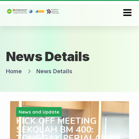
News Details
Home
News Details
News and Update
KICK OFF MEETING
SEKOLAH BM 400:
TONGGAK PERJALANAN