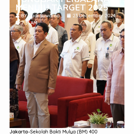
MENUJU TARGET 2025
BY
Hadi Suwarno
23 December 2024
7:31 AM
Jakarta
–Sekolah Bakti Mulya (BM) 400